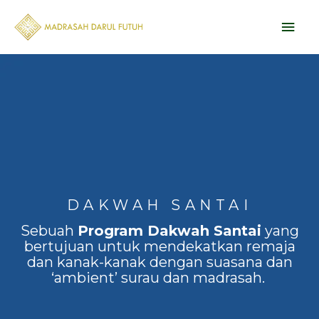
Skip
Main
to
content
Men
DAKWAH SANTAI
Sebuah
Program Dakwah Santai
yang
bertujuan untuk mendekatkan remaja
dan kanak-kanak dengan suasana dan
‘ambient’ surau dan madrasah.