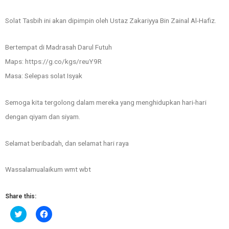
Solat Tasbih ini akan dipimpin oleh Ustaz Zakariyya Bin Zainal Al-Hafiz.
Bertempat di Madrasah Darul Futuh
Maps: https://g.co/kgs/reuY9R
Masa: Selepas solat Isyak
Semoga kita tergolong dalam mereka yang menghidupkan hari-hari
dengan qiyam dan siyam.
Selamat beribadah, dan selamat hari raya
Wassalamualaikum wmt wbt
Share this:
Click
Click
to
to
share
share