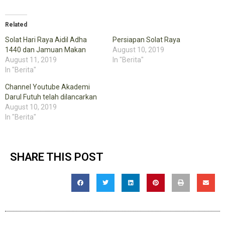
on
on
Twitter
Facebook
(Opens
(Opens
in
in
Related
new
new
window)
window)
Solat Hari Raya Aidil Adha
Persiapan Solat Raya
1440 dan Jamuan Makan
August 10, 2019
August 11, 2019
In "Berita"
In "Berita"
Channel Youtube Akademi
Darul Futuh telah dilancarkan
August 10, 2019
In "Berita"
SHARE THIS POST