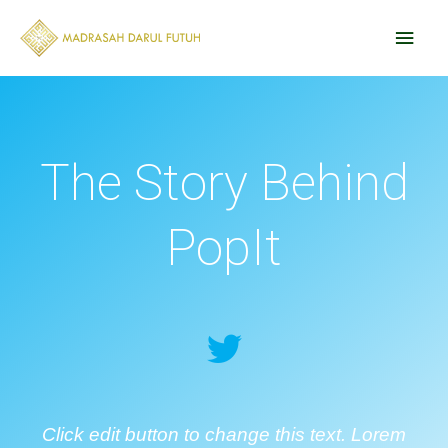
Skip
Main
to
content
Men
The Story Behind
PopIt
Click edit button to change this text. Lorem