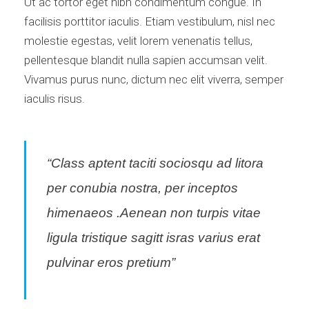
Ut ac tortor eget nibh condimentum congue. In
facilisis porttitor iaculis. Etiam vestibulum, nisl nec
molestie egestas, velit lorem venenatis tellus,
pellentesque blandit nulla sapien accumsan velit.
Vivamus purus nunc, dictum nec elit viverra, semper
iaculis risus.
“Class aptent taciti sociosqu ad litora
per conubia nostra, per inceptos
himenaeos .Aenean non turpis vitae
ligula tristique sagitt isras varius erat
pulvinar eros pretium”