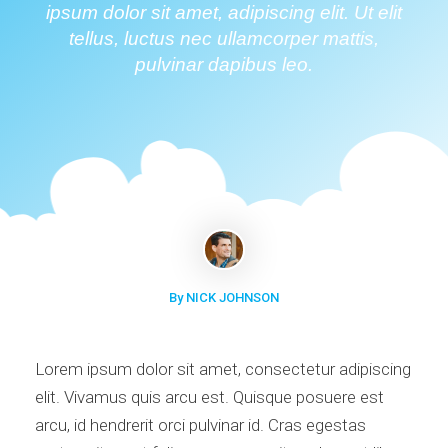
ipsum dolor sit amet, adipiscing elit. Ut elit
tellus, luctus nec ullamcorper mattis,
pulvinar dapibus leo.
By NICK JOHNSON
Lorem ipsum dolor sit amet, consectetur adipiscing
elit. Vivamus quis arcu est. Quisque posuere est
arcu, id hendrerit orci pulvinar id. Cras egestas