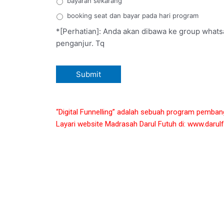
bayaran sekarang
booking seat dan bayar pada hari program
*[Perhatian]: Anda akan dibawa ke group whats
penganjur. Tq
“Digital Funnelling” adalah sebuah program pemba
Layari website Madrasah Darul Futuh di:
www.darulf