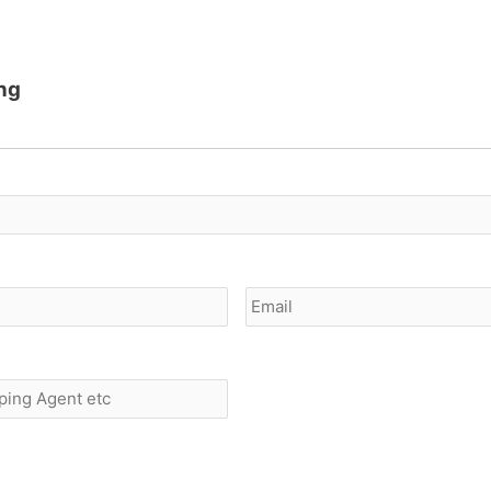
ing
Email
(Optional)
*