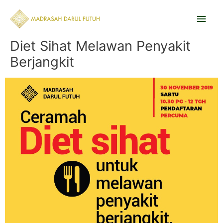
Skip
Main
to
content
Men
Diet Sihat Melawan Penyakit
Berjangkit