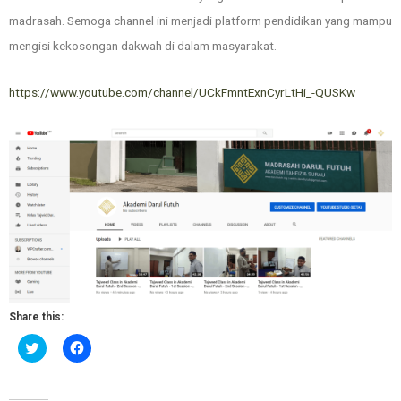
madrasah. Semoga channel ini menjadi platform pendidikan yang mampu
mengisi kekosongan dakwah di dalam masyarakat.
https://www.youtube.com/channel/UCkFmntExnCyrLtHi_-QUSKw
Share this:
Click
Click
to
to
share
share
on
on
Twitter
Facebook