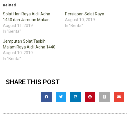
(Opens
(Opens
in
in
Related
new
new
window)
window)
Solat Hari Raya Aidil Adha
Persiapan Solat Raya
1440 dan Jamuan Makan
August 10, 2019
August 11, 2019
In "Berita"
In "Berita"
Jemputan Solat Tasbih
Malam Raya Aidil Adha 1440
August 10, 2019
In "Berita"
SHARE THIS POST